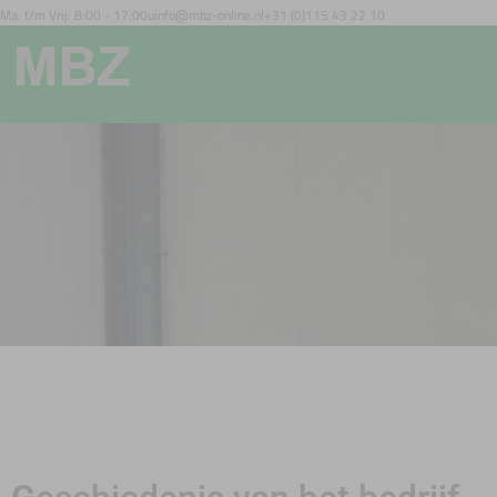
Ma. t/m Vrij: 8:00 - 17:00u
info@mbz-online.nl
+31 (0)115 43 22 10