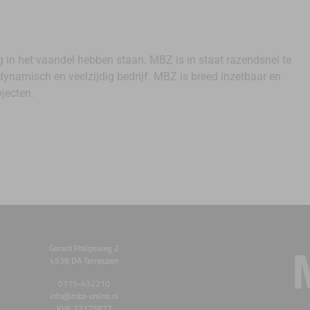
og in het vaandel hebben staan. MBZ is in staat razendsnel te
dynamisch en veelzijdig bedrijf. MBZ is breed inzetbaar en
ojecten.
Gerard Philipsweg 2
4538 DA Terneuzen
0115-432210
info@mbz-online.nl
KVK 72175877
Bekij