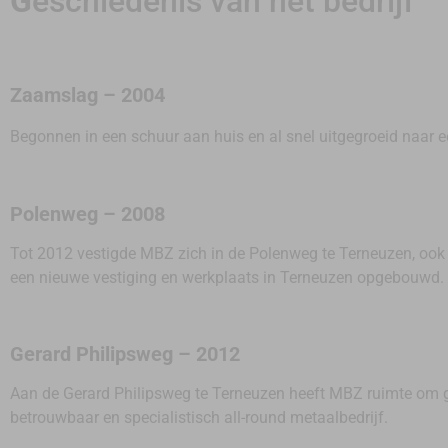
G
eschiedenis
van het
bedrijf
Zaamslag – 2004
Begonnen in een schuur aan huis en al snel uitgegroeid naar 
Polenweg – 2008
Tot 2012 vestigde MBZ zich in de Polenweg te Terneuzen, ook 
een nieuwe vestiging en werkplaats in Terneuzen opgebouwd.
Gerard Philipsweg – 2012
Aan de Gerard Philipsweg te Terneuzen heeft MBZ ruimte om gr
betrouwbaar en specialistisch all-round metaalbedrijf.